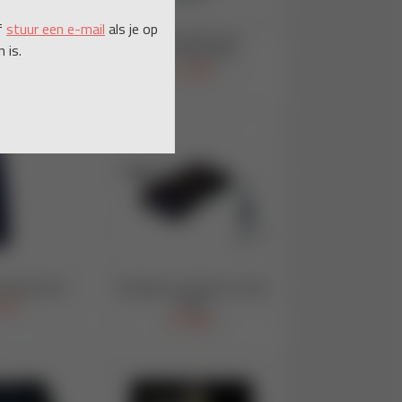
f
stuur een e-mail
als je op
 is.