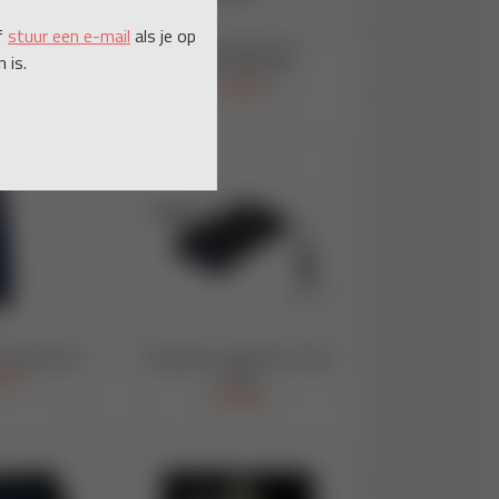
f
stuur een e-mail
als je op
 is.