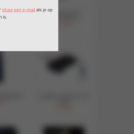
f
stuur een e-mail
als je op
 is.