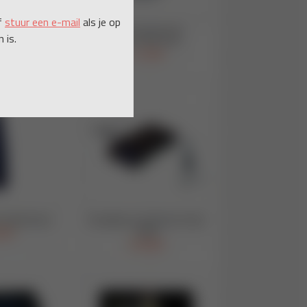
f
stuur een e-mail
als je op
 is.