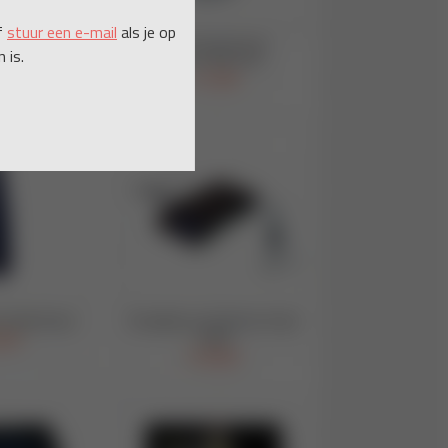
f
stuur een e-mail
als je op
 is.