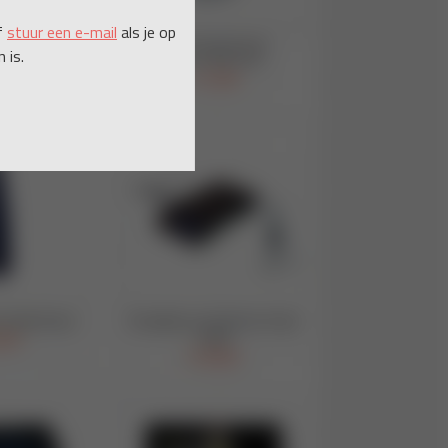
f
stuur een e-mail
als je op
 is.