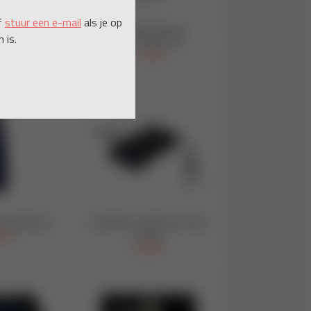
f
stuur een e-mail
als je op
 is.