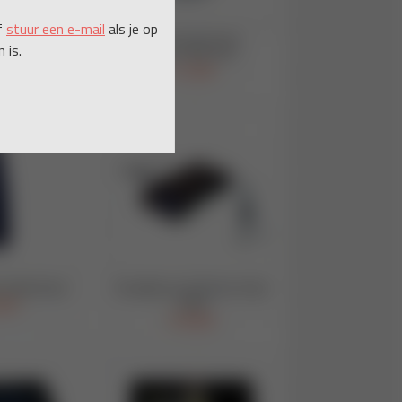
f
stuur een e-mail
als je op
 is.