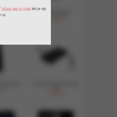
f
stuur een e-mail
als je op
 is.