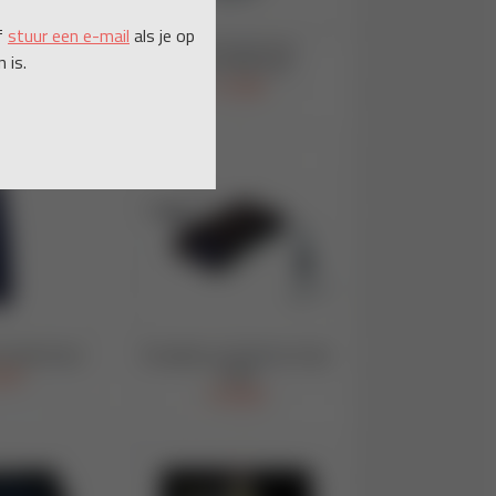
f
stuur een e-mail
als je op
 is.